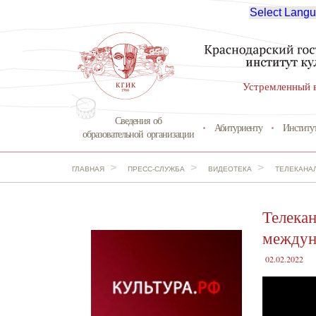
Select Lang
Устремленный 
Сведения об
Абитуриенту
Институ
образовательной организации
>
>
>
ГЛАВНАЯ
ПРЕСС-СЛУЖБА
ВИДЕОТЕКА
ТЕЛЕКАНА
Телека
междун
02.02.2022