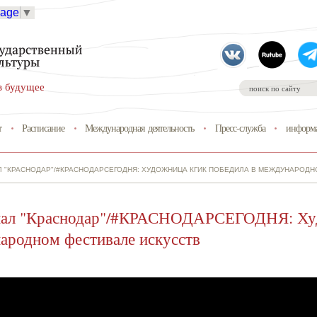
uage
▼
в будущее
т
Расписание
Международная деятельность
Пресс-служба
информа
Л "КРАСНОДАР"/#КРАСНОДАРСЕГОДНЯ: ХУДОЖНИЦА КГИК ПОБЕДИЛА В МЕЖДУНАРОДН
нал "Краснодар"/#КРАСНОДАРСЕГОДНЯ: Ху
ародном фестивале искусств