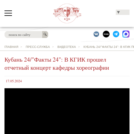
▼
ГЛАВНАЯ
>
ПРЕСС-СЛУЖБА
>
ВИДЕОТЕКА
>
КУБАНЬ 24/"ФАКТЫ 24": В КГИ
Кубань 24/"Факты 24": В КГИК прошел
отчетный концерт кафедры хореографии
17.05.2024