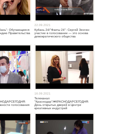
22.09.2021
убань": Обучающиеся
Кубань 24/"Факты 24": Сергей Зенгин:
ендию Правительства
участие в голосовании — это основа
демократического общества
16.09.2021
Телеканал
АСНОДАРСЕГОДНЯ:
"Краснодар"/#КРАСНОДАРСЕГОДНЯ:
ажности голосования
День открытых дверей в Центре
креативных индустрий