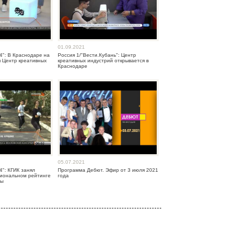
01.09.2021
4": В Краснодаре на
Россия 1/"Вести.Кубань": Центр
я Центр креативных
креативных индустрий открывается в
Краснодаре
05.07.2021
4": КГИК занял
Программа Дебют. Эфир от 3 июля 2021
циональном рейтинге
года
ры