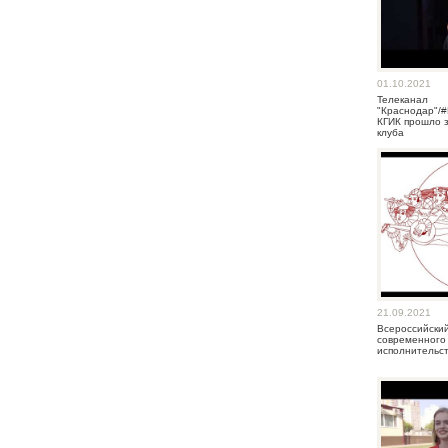
01.10.2021
Телеканал
"Краснодар"
КГИК прошло 
клуба
21.09.2021
Всероссийски
современного 
исполнительст