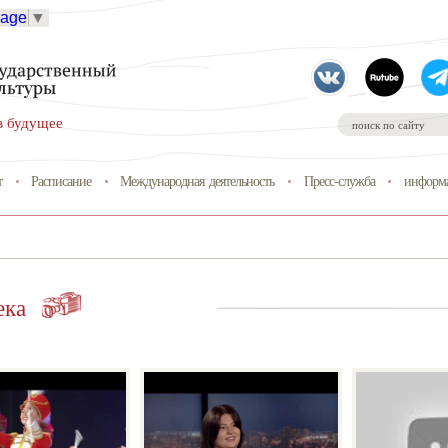
uage
▼
в будущее
т
Расписание
Международная деятельность
Пресс-служба
информа
ека