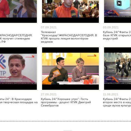
07.09.2021
03.09.2021
Телеканал
Кубань 24/"Факты 2
/#КРАСНОДАРСЕГОДНЯ:
"Краснодар"/#КРАСНОДАРСЕГОДНЯ: В
базе КГИК открылс
К получит стипендию
КГИК прошла лекция волонтёров-
индустрий
а РФ
медиков
27.08.2021
11.08.2021
кты 24": В Краснодаре
Кубань 24/"Хорошее утро": Гость
Кубань 24/"Факты 2
ая творческая площадка на
программы - доцент КГИК Дмитрий
второе место в на
Семибратов
среди вузов культу