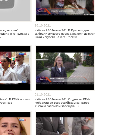
19.10.2021
о в деталях":
Кубань 24/"Факты 24": В Краснодаре
едила в конкурсах в
выбрали лучшего преподавателя детских
и
школ искусств на юге России
01.10.2021
бань": В КГИК прошло
Кубань 24/"Факты 24": Студенты КГИК
урсников
победили во всероссийском конкурсе
«Своим потомкам завещаю…»