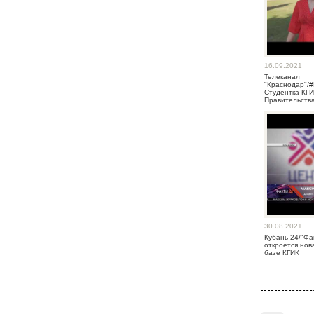
16.09.2021
Телеканал
"Краснодар"
Студентка КГИ
Правительств
30.08.2021
Кубань 24/"Фа
откроется нов
базе КГИК