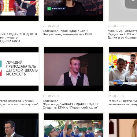
22.10.2021
20.10.2021
Телеканал "Краснодар"/"18+":
Кубань 24/"Искусств
/#КРАСНОДАРСЕГОДНЯ: В
Внеучебная деятельность в КГИК
Студентка КГИК поб
или лучшего
Дании и во Франци
я ДШИ в ЮФО
13.10.2021
05.10.2021
огов конкурса "Лучший
Телеканал
Россия 1/"Вести.Ку
 детской школы искусств"
"Краснодар"/#КРАСНОДАРСЕГОДНЯ:
посвящение первок
Студенты КГИК о "Пушкинской карте"