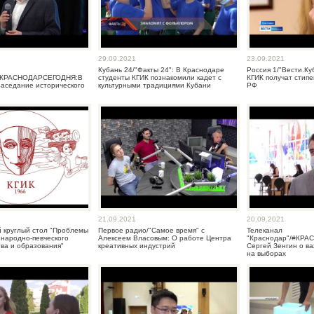
29.09.2021
23.09.2021
Кубань 24/"Факты 24": В Краснодаре
Россия 1/"Вести.К
/#КРАСНОДАРСЕГОДНЯ:В
студенты КГИК познакомили кадет с
КГИК получат стип
заседание исторического
культурными традициями Кубани
РФ
21.09.2021
20.09.2021
й круглый стол "Проблемы
Первое радио/"Самое время" с
Телеканал
народно-певческого
Алексеем Власовым: О работе Центра
"Краснодар"/#КР
ва и образования"
креативных индустрий
Сергей Зенгин о в
на выборах